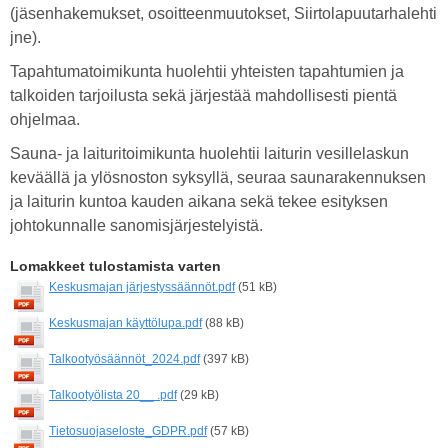
(jäsenhakemukset, osoitteenmuutokset, Siirtolapuutarhalehti
jne).
Tapahtumatoimikunta huolehtii yhteisten tapahtumien ja
talkoiden tarjoilusta sekä järjestää mahdollisesti pientä
ohjelmaa.
Sauna- ja laituritoimikunta huolehtii laiturin vesillelaskun
keväällä ja ylösnoston syksyllä, seuraa saunarakennuksen
ja laiturin kuntoa kauden aikana sekä tekee esityksen
johtokunnalle sanomisjärjestelyistä.
Lomakkeet tulostamista varten
Keskusmajan järjestyssäännöt.pdf
(51 kB)
Keskusmajan käyttölupa.pdf
(88 kB)
Talkootyösäännöt_2024.pdf
(397 kB)
Talkootyölista 20__ .pdf
(29 kB)
Tietosuojaseloste_GDPR.pdf
(57 kB)