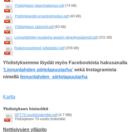
Yhdistyksen jäsenhakemus.pdf
(74 kB)
Yhdistyksestä eroamisilmoitus.pdf
(40 kB)
Yhdistyksen säännöt.pdf
(83 kB)
Linnunlahden puutarha-alueen järjestyssäännöt.pdf
(331 kB)
Rakennusohjeet (arkistoitu).pdf
(256 kB)
Yhdistyksemme löydät myös Facebookista hakusanalla
'Linnunlahden siirtolapuutarha'
sekä Instagramista
nimellä
linnunlahden_siirtolapuutarha
Kartta
Yhdistyksen historiikit
SPY.70-vuotishistoriikki.pdf
(4.7 MB)
Yhdistyksen 70-vuotis historiikki
Nettisivujen ylläpito