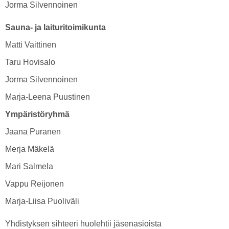
Jorma Silvennoinen
Sauna- ja laituritoimikunta
Matti Vaittinen
Taru Hovisalo
Jorma Silvennoinen
Marja-Leena Puustinen
Ympäristöryhmä
Jaana Puranen
Merja Mäkelä
Mari Salmela
Vappu Reijonen
Marja-Liisa Puoliväli
Yhdistyksen sihteeri huolehtii jäsenasioista