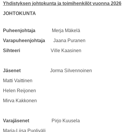
Yhdistyksen johtokunta ja toimihenkilöt vuonna 2026
JOHTOKUNTA
Puheenjohtaja
Merja Mäkelä
Varapuheenjohtaja
Jaana Puranen
Sihteeri
Ville Kaasinen
Jäsenet
Jorma Silvennoinen
Matti Vaittinen
Helen Reijonen
Mirva Kakkonen
Varajäsenet
Pirjo Kuusela
Marja-Liisa Puoliväli