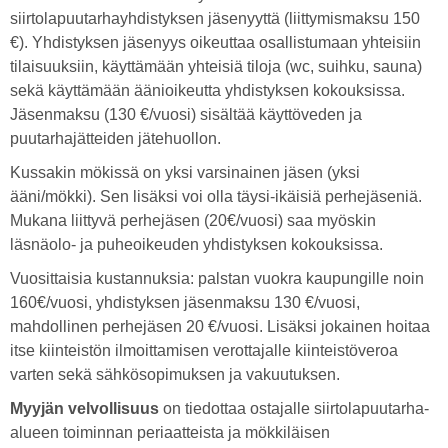
siirtolapuutarhayhdistyksen jäsenyyttä (liittymismaksu 150
€). Yhdistyksen jäsenyys oikeuttaa osallistumaan yhteisiin
tilaisuuksiin, käyttämään yhteisiä tiloja (wc, suihku, sauna)
sekä käyttämään äänioikeutta yhdistyksen kokouksissa.
Jäsenmaksu (130 €/vuosi) sisältää käyttöveden ja
puutarhajätteiden jätehuollon.
Kussakin mökissä on yksi varsinainen jäsen (yksi
ääni/mökki). Sen lisäksi voi olla täysi-ikäisiä perhejäseniä.
Mukana liittyvä perhejäsen (20€/vuosi) saa myöskin
läsnäolo- ja puheoikeuden yhdistyksen kokouksissa.
Vuosittaisia kustannuksia: palstan vuokra kaupungille noin
160€/vuosi, yhdistyksen jäsenmaksu 130 €/vuosi,
mahdollinen perhejäsen 20 €/vuosi. Lisäksi jokainen hoitaa
itse kiinteistön ilmoittamisen verottajalle kiinteistöveroa
varten sekä sähkösopimuksen ja vakuutuksen.
Myyjän velvollisuus
on tiedottaa ostajalle siirtolapuutarha-
alueen toiminnan periaatteista ja mökkiläisen