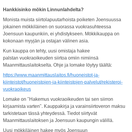
Hankkisinko mökin Linnunlahdelta?
Monista muista siirtolapuutarhoista poiketen Joensuussa
jokainen mökkiläinen on suorassa vuokrasuhteessa
Joensuun kaupunkiin, ei yhdistykseen. Mökkikauppa on
kokonaan myyjän ja ostajan välinen asia.
Kun kauppa on tehty, uusi omistaja hakee
palstan vuokraoikeuden siirtoa omiin nimiinsä
Maanmittauslaitokselta. Ohje ja lomake löytyy täältä:
https://www.maanmittauslaitos.fi/huoneistot-ja-
kiinteistot/huoneistojen-ja-kiinteistojen-palvelut/rekisteroi-
vuokraoikeus
Lomake on "Hakemus vuokraoikeuden tai sen siirron
kirjaamista varten". Kauppakirja ja varainsiirtoveron maksu
tarkistetaan tässä yhteydessä. Tiedot siirtyvät
Maanmittauslaitoksen ja Joensuun kaupungin välillä.
Uusi mökkiläinen hakee myös Joensuun