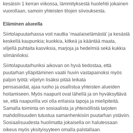
kesäisin 1 kerran viikossa, lämmityksestä huolehtii jokainen
vuorollaan, samoin yhteisten tilojen siivouksesta.
Eläminen alueella
Siirtolapuutarhassa voit nauttia ’maalaiselämästä’ ja kesästä
keskellä kaupunkia; kuokkia, kitkeä ja kääntää maata,
viljellä puhtaita kasviksia, marjoja ja hedelmiä sekä kukkia
silmäniloksi.
Siirtolapuutarhuriksi aikovan on hyvä tiedostaa, että
puutarhan ylläpitäminen vaatii huvin vastapainoksi myös
paljon työtä: viljelyn lisäksi pitää leikata
pensasaidat, ajaa ruoho ja osallistua yhteisten alueiden
hoitamiseen. Myös naapurit ovat lähellä ja on hyväksyttävä
se, että naapurilla voi olla erilaisia tapoja ja mielipiteitä.
Samalla toiminta on sosiaalista ja yhteisöllistä tarjoten
mahdollisuuden tutustua samanhenkisiin puutarhan ystäviin.
Sosiaalisuudesta huolimatta jokaisella on halutessaan
oikeus myös yksityisyyteen omalla palstallaan.