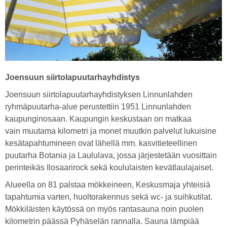
Joensuun siirtolapuutarhayhdistys
Joensuun siirtolapuutarhayhdistyksen Linnunlahden
ryhmäpuutarha-alue perustettiin 1951 Linnunlahden
kaupunginosaan. Kaupungin keskustaan on matkaa
vain muutama kilometri ja monet muutkin palvelut lukuisine
kesätapahtumineen ovat lähellä mm. kasvitieteellinen
puutarha Botania ja Laululava, jossa järjestetään vuosittain
perinteikäs Ilosaarirock sekä koululaisten kevätlaulajaiset.
Alueella on 81 palstaa mökkeineen, Keskusmaja yhteisiä
tapahtumia varten, huoltorakennus sekä wc- ja suihkutilat.
Mökkiläisten käytössä on myös rantasauna noin puolen
kilometrin päässä Pyhäselän rannalla. Sauna lämpiää