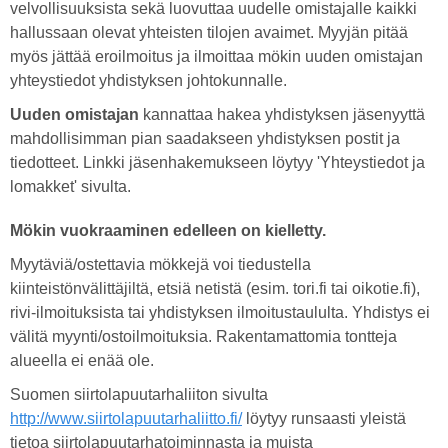
velvollisuuksista sekä luovuttaa uudelle omistajalle kaikki
hallussaan olevat yhteisten tilojen avaimet. Myyjän pitää
myös jättää eroilmoitus ja ilmoittaa mökin uuden omistajan
yhteystiedot yhdistyksen johtokunnalle.
Uuden omistajan
kannattaa hakea yhdistyksen jäsenyyttä
mahdollisimman pian saadakseen yhdistyksen postit ja
tiedotteet. Linkki jäsenhakemukseen löytyy 'Yhteystiedot ja
lomakket' sivulta.
Mökin vuokraaminen edelleen on kielletty.
Myytäviä/ostettavia mökkejä voi tiedustella
kiinteistönvälittäjiltä, etsiä netistä (esim. tori.fi tai oikotie.fi),
rivi-ilmoituksista tai yhdistyksen ilmoitustaululta. Yhdistys ei
välitä myynti/ostoilmoituksia. Rakentamattomia tontteja
alueella ei enää ole.
Suomen siirtolapuutarhaliiton sivulta
http://www.siirtolapuutarhaliitto.fi/
löytyy runsaasti yleistä
tietoa siirtolapuutarhatoiminnasta ja muista